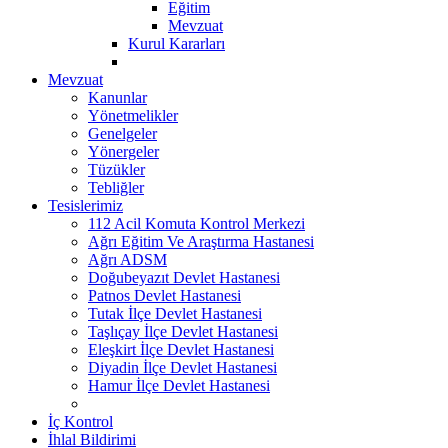
Eğitim
Mevzuat
Kurul Kararları
Mevzuat
Kanunlar
Yönetmelikler
Genelgeler
Yönergeler
Tüzükler
Tebliğler
Tesislerimiz
112 Acil Komuta Kontrol Merkezi
Ağrı Eğitim Ve Araştırma Hastanesi
Ağrı ADSM
Doğubeyazıt Devlet Hastanesi
Patnos Devlet Hastanesi
Tutak İlçe Devlet Hastanesi
Taşlıçay İlçe Devlet Hastanesi
Eleşkirt İlçe Devlet Hastanesi
Diyadin İlçe Devlet Hastanesi
Hamur İlçe Devlet Hastanesi
İç Kontrol
İhlal Bildirimi