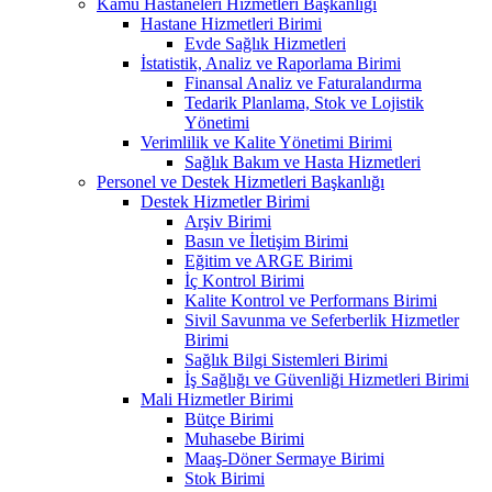
Kamu Hastaneleri Hizmetleri Başkanlığı
Hastane Hizmetleri Birimi
Evde Sağlık Hizmetleri
İstatistik, Analiz ve Raporlama Birimi
Finansal Analiz ve Faturalandırma
Tedarik Planlama, Stok ve Lojistik
Yönetimi
Verimlilik ve Kalite Yönetimi Birimi
Sağlık Bakım ve Hasta Hizmetleri
Personel ve Destek Hizmetleri Başkanlığı
Destek Hizmetler Birimi
Arşiv Birimi
Basın ve İletişim Birimi
Eğitim ve ARGE Birimi
İç Kontrol Birimi
Kalite Kontrol ve Performans Birimi
Sivil Savunma ve Seferberlik Hizmetler
Birimi
Sağlık Bilgi Sistemleri Birimi
İş Sağlığı ve Güvenliği Hizmetleri Birimi
Mali Hizmetler Birimi
Bütçe Birimi
Muhasebe Birimi
Maaş-Döner Sermaye Birimi
Stok Birimi