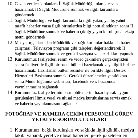
Cevap verilecek olanlara İl Sağlık Müdürlüğü olarak cevap
hazırlamak İl Sağlık Müdürüne sunmak ve ilgili kurumlara
göndermek
Sağlık Müdürlüğü ve bağlı kurumlarla ilgili yalan, yanlış yahut
taraflı haberler varsa ilgili birimlerden bilgi notu alındıktan sonra İl
Sağlık Müdürüne sunmak ve haberin çıktığı yayın kuruluşuna tekzip
metni göndermek
Medya organlarından Müdürlük ve bağlı kurumlar hakkında haber
çalışması, Televizyon programı gibi talepleri değerlendirerek İl
Sağlık Müdürüne sunmak ve gerekli yazışma ve hazırlıkları yapmak
Kurumumuz faaliyetleri resim ve video çekimleri gerçekleştikten
sonra faaliyet ile ilgili bir basın bülteni hazırlamak veya ilgili birime
hazırlatmak. Hazırlanan bülten resimler ile birlikte ilgili Destek
Hizmetleri Başkanına sunmak. Gerekli düzenlemeler yapıldıktan
sonra Müdürlüğümüz web sitesi, facebook ve x hesabında
yayınlanmasını sağlamak
Kurumumuz faaliyetlerinin basın bültenlerini hazırlayarak uygun
görülenleri İlimiz yerel ve ulusal medya kuruluşlarına servis etmek
ve haberin yayınlanmasını sağlamak
FOTOĞRAF VE KAMERA ÇEKİM PERSONELİ GÖREV
YETKİ VE SORUMLULUKLARI
Kurumumuz, bağlı kuruluşları ve sağlıkla ilgili günlük medya
takibi yaparak yerel ve ulusal haberleri gerek gazetelerden