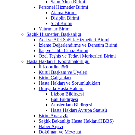
Satın Alma Birimi
Personel Hizmetler Birimi
Atama Birimi
Disiplin Birimi
Sicil Birimi
Yatırımlar Birimi
Sağlık Hizmetleri Başkanlığı
Acil ve Afet Sağlık Hizmetleri Birimi
İzleme Değerlendirme ve Denetim Birimi
İlaç ve Tıbbi Cihaz Birimi
Özel Teşhis ve Tedavi Merkezleri Birimi
Hasta Hakları İl Koordinatörlüğü
İl Koordinatörü
Kurul Başkanı ve Üyeleri
Birim Çalışanları
Hasta Hakları ve Sorumlulukları
Dünyada Hasta Hakları
Lizbon Bildirgesi
Bali Bildirgesi
Amsterdam Bildirgesi
Hasta Hakları Avrupa Statüsü
Birim Anasayfa
Sağlık Bakanlığı Hasta Hakları(HBBS)
Haber Arşivi
Doküman ve Mevzuat