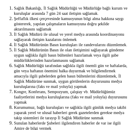
Sağlık Bakanlığı, İl Sağlık Müdürlüğü ve Müdürlüğe bağlı kurum ve
kuruluşlar arasında 7 gün 24 saat iletişim sağlamak.
Şeffaflık ilkesi çerçevesinde kamuoyunun bilgi alma hakkına saygı
göstererek, yapılan çalışmaların kamuoyuna doğru şekilde
aktarılmasını sağlamak
İl Sağlık Müdürü ile ulusal ve yerel medya arasında koordinasyonu
sağlayarak iletişim kazalarını önlemek
İl Sağlık Müdürünün Basın kuruluşları ile randevularını düzenlemek.
İl Sağlık Müdürünün Basın ile olan iletişimini sağlayarak gündeme
uygun sağlıkla ilgili basın bültenleri hazırlamak veya ilgili şube
müdürlüklerinden hazırlanmasını sağlamak
Sağlık Müdürlüğü tarafından sağlıkla ilgili önemli gün ve haftalarda,
gün veya haftanın önemini halka duyurmak ve bilgilendirmek
amacıyla ilgili şubelerden gelen basın bültenlerini düzenlemek, İl
Sağlık Müdürüne sunmak, uygun görülenlerin duyurusunu medya
kuruluşlarına (faks ve mail yoluyla) yapmak
Kongre, Konferans, Sempozyum, çalıştay vb. Müdürlüğümüz
faaliyetlerini medya kuruluşlarına (faks ve mail yoluyla) duyurusunu
yapmak
Kurumumuz, bağlı kuruluşları ve sağlıkla ilgili günlük medya takibi
yaparak yerel ve ulusal haberleri gerek gazetelerden gerekse medya
takip sistemleri ile tarayıp İl Sağlık Müdürüne sunmak
Sunulan haberlerde Şubeleri ilgilendiren haberler de var ise ilgili
Amire de bilgi vermek