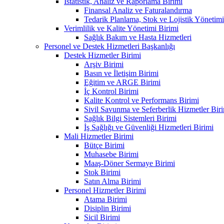
İstatistik, Analiz ve Raporlama Birimi
Finansal Analiz ve Faturalandırma
Tedarik Planlama, Stok ve Lojistik Yönetimi
Verimlilik ve Kalite Yönetimi Birimi
Sağlık Bakım ve Hasta Hizmetleri
Personel ve Destek Hizmetleri Başkanlığı
Destek Hizmetler Birimi
Arşiv Birimi
Basın ve İletişim Birimi
Eğitim ve ARGE Birimi
İç Kontrol Birimi
Kalite Kontrol ve Performans Birimi
Sivil Savunma ve Seferberlik Hizmetler Bir
Sağlık Bilgi Sistemleri Birimi
İş Sağlığı ve Güvenliği Hizmetleri Birimi
Mali Hizmetler Birimi
Bütçe Birimi
Muhasebe Birimi
Maaş-Döner Sermaye Birimi
Stok Birimi
Satın Alma Birimi
Personel Hizmetler Birimi
Atama Birimi
Disiplin Birimi
Sicil Birimi