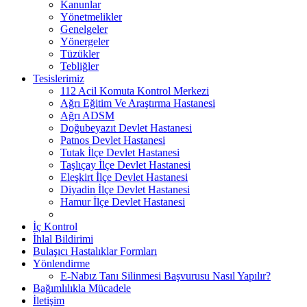
Kanunlar
Yönetmelikler
Genelgeler
Yönergeler
Tüzükler
Tebliğler
Tesislerimiz
112 Acil Komuta Kontrol Merkezi
Ağrı Eğitim Ve Araştırma Hastanesi
Ağrı ADSM
Doğubeyazıt Devlet Hastanesi
Patnos Devlet Hastanesi
Tutak İlçe Devlet Hastanesi
Taşlıçay İlçe Devlet Hastanesi
Eleşkirt İlçe Devlet Hastanesi
Diyadin İlçe Devlet Hastanesi
Hamur İlçe Devlet Hastanesi
İç Kontrol
İhlal Bildirimi
Bulaşıcı Hastalıklar Formları
Yönlendirme
E-Nabız Tanı Silinmesi Başvurusu Nasıl Yapılır?
Bağımlılıkla Mücadele
İletişim