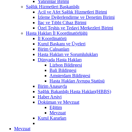
Yatırımlar Birimi
Sağlık Hizmetleri Başkanlığı
Acil ve Afet Sağlık Hizmetleri Birimi
İzleme Değerlendirme ve Denetim Birimi
İlaç ve Tıbbi Cihaz Birimi
Özel Teşhis ve Tedavi Merkezleri Birimi
Hasta Hakları İl Koordinatörlüğü
İl Koordinatörü
Kurul Başkanı ve Üyeleri
Birim Çalışanları
Hasta Hakları ve Sorumlulukları
Dünyada Hasta Hakları
Lizbon Bildirgesi
Bali Bildirgesi
Amsterdam Bildirgesi
Hasta Hakları Avrupa Statüsü
Birim Anasayfa
Sağlık Bakanlığı Hasta Hakları(HBBS)
Haber Arşivi
Doküman ve Mevzuat
Eğitim
Mevzuat
Kurul Kararları
Mevzuat