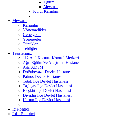
Eğitim
Mevzuat
Kurul Kararları
Mevzuat
Kanunlar
Yönetmelikler
Genelgeler
Yönergeler
Tüzükler
Tebliğler
Tesislerimiz
112 Acil Komuta Kontrol Merkezi
Ağrı Eğitim Ve Araştırma Hastanesi
Ağrı ADSM
Doğubeyazıt Devlet Hastanesi
Patnos Devlet Hastanesi
Tutak İlçe Devlet Hastanesi
Taşlıçay İlçe Devlet Hastanesi
Eleşkirt İlçe Devlet Hastanesi
Diyadin İlçe Devlet Hastanesi
Hamur İlçe Devlet Hastanesi
İç Kontrol
İhlal Bildirimi