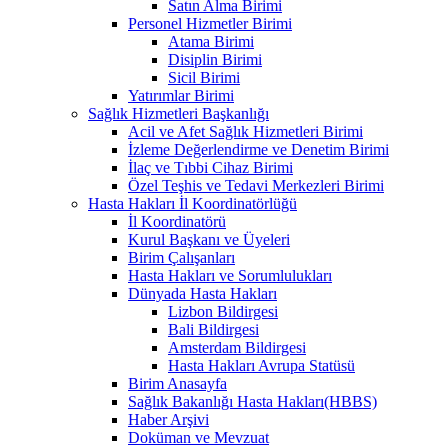
Satın Alma Birimi
Personel Hizmetler Birimi
Atama Birimi
Disiplin Birimi
Sicil Birimi
Yatırımlar Birimi
Sağlık Hizmetleri Başkanlığı
Acil ve Afet Sağlık Hizmetleri Birimi
İzleme Değerlendirme ve Denetim Birimi
İlaç ve Tıbbi Cihaz Birimi
Özel Teşhis ve Tedavi Merkezleri Birimi
Hasta Hakları İl Koordinatörlüğü
İl Koordinatörü
Kurul Başkanı ve Üyeleri
Birim Çalışanları
Hasta Hakları ve Sorumlulukları
Dünyada Hasta Hakları
Lizbon Bildirgesi
Bali Bildirgesi
Amsterdam Bildirgesi
Hasta Hakları Avrupa Statüsü
Birim Anasayfa
Sağlık Bakanlığı Hasta Hakları(HBBS)
Haber Arşivi
Doküman ve Mevzuat