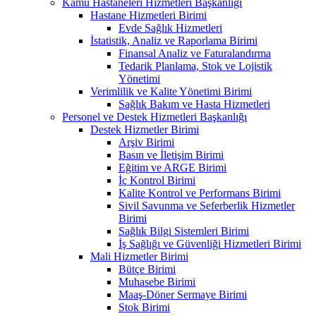
Kamu Hastaneleri Hizmetleri Başkanlığı
Hastane Hizmetleri Birimi
Evde Sağlık Hizmetleri
İstatistik, Analiz ve Raporlama Birimi
Finansal Analiz ve Faturalandırma
Tedarik Planlama, Stok ve Lojistik
Yönetimi
Verimlilik ve Kalite Yönetimi Birimi
Sağlık Bakım ve Hasta Hizmetleri
Personel ve Destek Hizmetleri Başkanlığı
Destek Hizmetler Birimi
Arşiv Birimi
Basın ve İletişim Birimi
Eğitim ve ARGE Birimi
İç Kontrol Birimi
Kalite Kontrol ve Performans Birimi
Sivil Savunma ve Seferberlik Hizmetler
Birimi
Sağlık Bilgi Sistemleri Birimi
İş Sağlığı ve Güvenliği Hizmetleri Birimi
Mali Hizmetler Birimi
Bütçe Birimi
Muhasebe Birimi
Maaş-Döner Sermaye Birimi
Stok Birimi