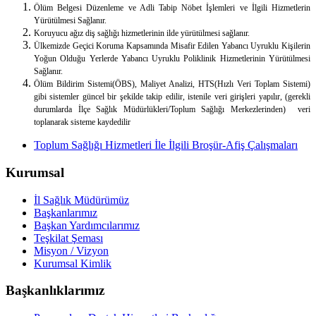
Ölüm Belgesi Düzenleme ve Adli Tabip Nöbet İşlemleri ve İlgili Hizmetlerin
Yürütülmesi Sağlanır.
Koruyucu ağız diş sağlığı hizmetlerinin ilde yürütülmesi sağlanır.
Ülkemizde Geçici Koruma Kapsamında Misafir Edilen Yabancı Uyruklu Kişilerin
Yoğun Olduğu Yerlerde Yabancı Uyruklu Poliklinik Hizmetlerinin Yürütülmesi
Sağlanır.
Ölüm Bildirim Sistemi(ÖBS), Maliyet Analizi, HTS(Hızlı Veri Toplam Sistemi)
gibi sistemler güncel bir şekilde takip edilir, istenile veri girişleri yapılır, (gerekli
durumlarda İlçe Sağlık Müdürlükleri/Toplum Sağlığı Merkezlerinden) veri
toplanarak sisteme kaydedilir
Toplum Sağlığı Hizmetleri İle İlgili Broşür-Afiş Çalışmaları
Kurumsal
İl Sağlık Müdürümüz
Başkanlarımız
Başkan Yardımcılarımız
Teşkilat Şeması
Misyon / Vizyon
Kurumsal Kimlik
Başkanlıklarımız