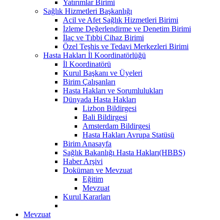
Yatırımlar Birimi
Sağlık Hizmetleri Başkanlığı
Acil ve Afet Sağlık Hizmetleri Birimi
İzleme Değerlendirme ve Denetim Birimi
İlaç ve Tıbbi Cihaz Birimi
Özel Teşhis ve Tedavi Merkezleri Birimi
Hasta Hakları İl Koordinatörlüğü
İl Koordinatörü
Kurul Başkanı ve Üyeleri
Birim Çalışanları
Hasta Hakları ve Sorumlulukları
Dünyada Hasta Hakları
Lizbon Bildirgesi
Bali Bildirgesi
Amsterdam Bildirgesi
Hasta Hakları Avrupa Statüsü
Birim Anasayfa
Sağlık Bakanlığı Hasta Hakları(HBBS)
Haber Arşivi
Doküman ve Mevzuat
Eğitim
Mevzuat
Kurul Kararları
Mevzuat