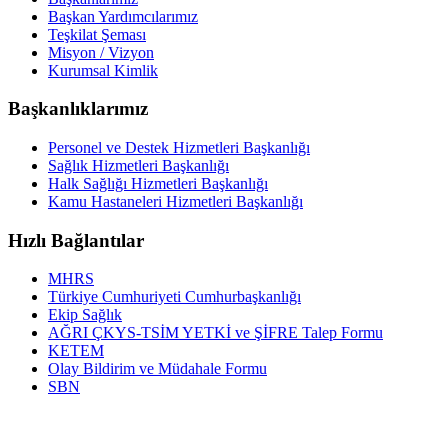
Başkan Yardımcılarımız
Teşkilat Şeması
Misyon / Vizyon
Kurumsal Kimlik
Başkanlıklarımız
Personel ve Destek Hizmetleri Başkanlığı
Sağlık Hizmetleri Başkanlığı
Halk Sağlığı Hizmetleri Başkanlığı
Kamu Hastaneleri Hizmetleri Başkanlığı
Hızlı Bağlantılar
MHRS
Türkiye Cumhuriyeti Cumhurbaşkanlığı
Ekip Sağlık
AĞRI ÇKYS-TSİM YETKİ ve ŞİFRE Talep Formu
KETEM
Olay Bildirim ve Müdahale Formu
SBN