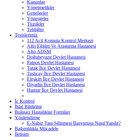
Kanunlar
Yönetmelikler
Genelgeler
Yönergeler
Tüzükler
Tebliğler
Tesislerimiz
112 Acil Komuta Kontrol Merkezi
Ağrı Eğitim Ve Araştırma Hastanesi
Ağrı ADSM
Doğubeyazıt Devlet Hastanesi
Patnos Devlet Hastanesi
Tutak İlçe Devlet Hastanesi
Taşlıçay İlçe Devlet Hastanesi
Eleşkirt İlçe Devlet Hastanesi
Diyadin İlçe Devlet Hastanesi
Hamur İlçe Devlet Hastanesi
İç Kontrol
İhlal Bildirimi
Bulaşıcı Hastalıklar Formları
Yönlendirme
E-Nabız Tanı Silinmesi Başvurusu Nasıl Yapılır?
Bağımlılıkla Mücadele
İletişim