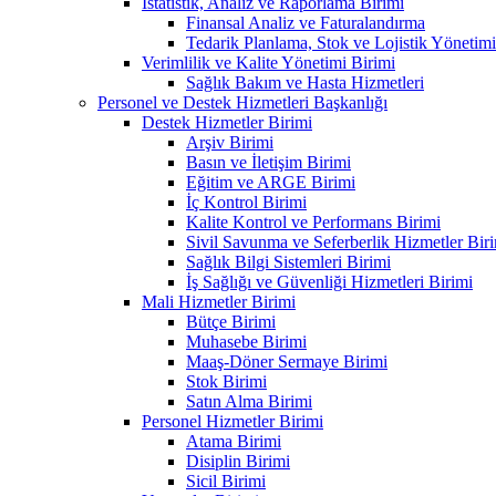
İstatistik, Analiz ve Raporlama Birimi
Finansal Analiz ve Faturalandırma
Tedarik Planlama, Stok ve Lojistik Yönetimi
Verimlilik ve Kalite Yönetimi Birimi
Sağlık Bakım ve Hasta Hizmetleri
Personel ve Destek Hizmetleri Başkanlığı
Destek Hizmetler Birimi
Arşiv Birimi
Basın ve İletişim Birimi
Eğitim ve ARGE Birimi
İç Kontrol Birimi
Kalite Kontrol ve Performans Birimi
Sivil Savunma ve Seferberlik Hizmetler Bir
Sağlık Bilgi Sistemleri Birimi
İş Sağlığı ve Güvenliği Hizmetleri Birimi
Mali Hizmetler Birimi
Bütçe Birimi
Muhasebe Birimi
Maaş-Döner Sermaye Birimi
Stok Birimi
Satın Alma Birimi
Personel Hizmetler Birimi
Atama Birimi
Disiplin Birimi
Sicil Birimi