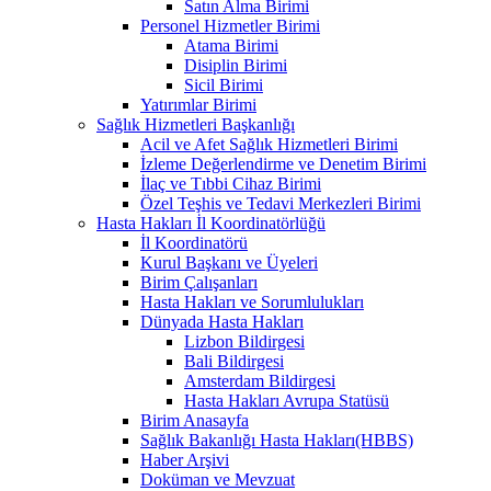
Satın Alma Birimi
Personel Hizmetler Birimi
Atama Birimi
Disiplin Birimi
Sicil Birimi
Yatırımlar Birimi
Sağlık Hizmetleri Başkanlığı
Acil ve Afet Sağlık Hizmetleri Birimi
İzleme Değerlendirme ve Denetim Birimi
İlaç ve Tıbbi Cihaz Birimi
Özel Teşhis ve Tedavi Merkezleri Birimi
Hasta Hakları İl Koordinatörlüğü
İl Koordinatörü
Kurul Başkanı ve Üyeleri
Birim Çalışanları
Hasta Hakları ve Sorumlulukları
Dünyada Hasta Hakları
Lizbon Bildirgesi
Bali Bildirgesi
Amsterdam Bildirgesi
Hasta Hakları Avrupa Statüsü
Birim Anasayfa
Sağlık Bakanlığı Hasta Hakları(HBBS)
Haber Arşivi
Doküman ve Mevzuat