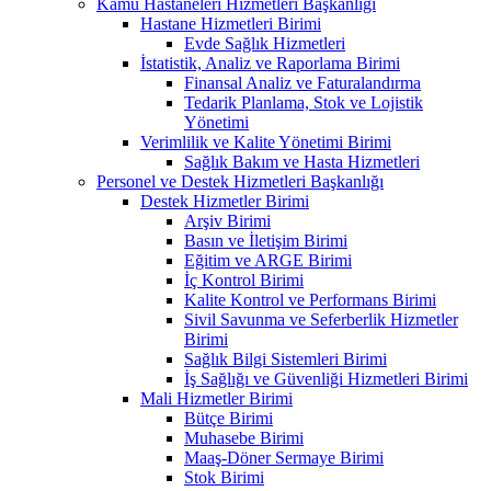
Kamu Hastaneleri Hizmetleri Başkanlığı
Hastane Hizmetleri Birimi
Evde Sağlık Hizmetleri
İstatistik, Analiz ve Raporlama Birimi
Finansal Analiz ve Faturalandırma
Tedarik Planlama, Stok ve Lojistik
Yönetimi
Verimlilik ve Kalite Yönetimi Birimi
Sağlık Bakım ve Hasta Hizmetleri
Personel ve Destek Hizmetleri Başkanlığı
Destek Hizmetler Birimi
Arşiv Birimi
Basın ve İletişim Birimi
Eğitim ve ARGE Birimi
İç Kontrol Birimi
Kalite Kontrol ve Performans Birimi
Sivil Savunma ve Seferberlik Hizmetler
Birimi
Sağlık Bilgi Sistemleri Birimi
İş Sağlığı ve Güvenliği Hizmetleri Birimi
Mali Hizmetler Birimi
Bütçe Birimi
Muhasebe Birimi
Maaş-Döner Sermaye Birimi
Stok Birimi