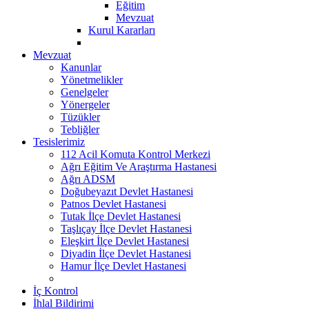
Eğitim
Mevzuat
Kurul Kararları
Mevzuat
Kanunlar
Yönetmelikler
Genelgeler
Yönergeler
Tüzükler
Tebliğler
Tesislerimiz
112 Acil Komuta Kontrol Merkezi
Ağrı Eğitim Ve Araştırma Hastanesi
Ağrı ADSM
Doğubeyazıt Devlet Hastanesi
Patnos Devlet Hastanesi
Tutak İlçe Devlet Hastanesi
Taşlıçay İlçe Devlet Hastanesi
Eleşkirt İlçe Devlet Hastanesi
Diyadin İlçe Devlet Hastanesi
Hamur İlçe Devlet Hastanesi
İç Kontrol
İhlal Bildirimi